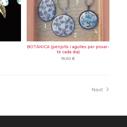
BOTÀNICA (penjolls i agulles per posar-
te cada dia)
19,00
€
Next