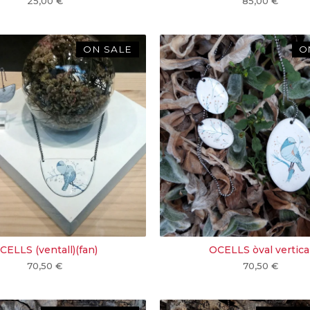
25,00
€
85,00
€
ON SALE
O
CELLS (ventall)(fan)
OCELLS òval vertica
70,50
€
70,50
€