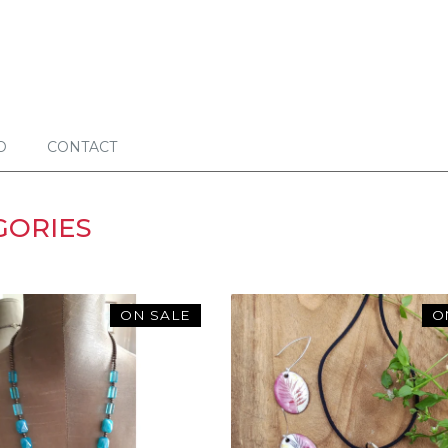
O
CONTACT
GORIES
ON SALE
O