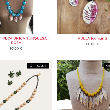
 PEÇA ÚNICA TURQUESA I
FULLA (conjunt)
ROSA
60,00
€
95,00
€
ON SALE
O