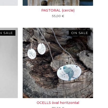
PASTORAL (cercle)
55,00
€
N SALE
ON SALE
OCELLS òval horitzontal