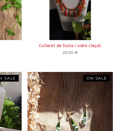
Collaret de fusta i vidre claçat.
25,00
€
N SALE
ON SALE