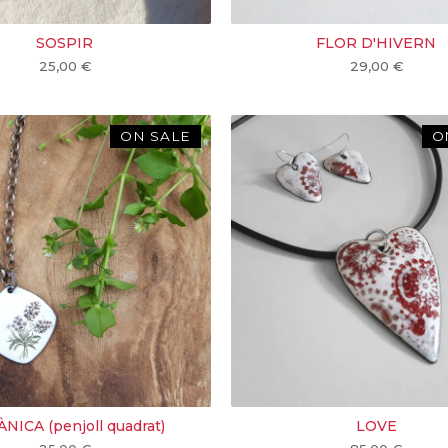
SOSPIR
FLOR D'HIVERN
25,00
€
29,00
€
ON SALE
O
NICA (penjoll quadrat)
LOVE