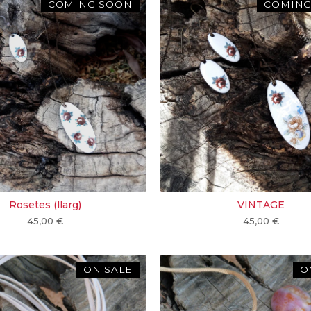
COMING SOON
COMING
Rosetes (llarg)
VINTAGE
45,00
€
45,00
€
ON SALE
O