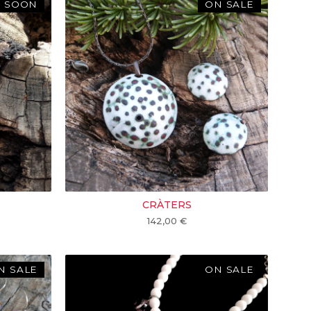
 SOON
ON SALE
CRÀTERS
142,00
€
N SALE
ON SALE