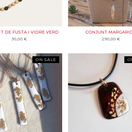
T DE FUSTA I VIDRE VERD
CONJUNT MARGARI
30,00
€
290,00
€
ON SALE
O