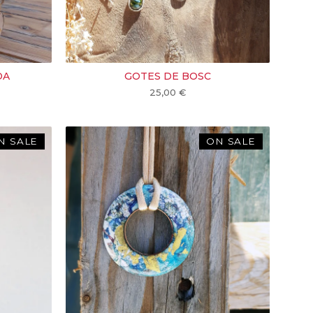
DA
GOTES DE BOSC
25,00
€
N SALE
ON SALE