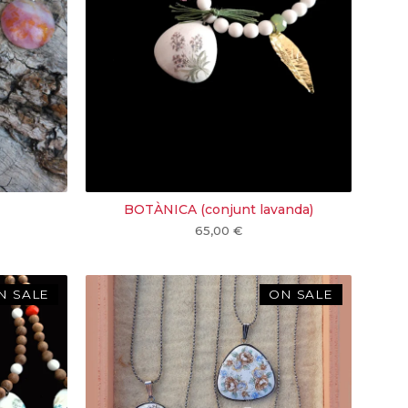
BOTÀNICA (conjunt lavanda)
65,00
€
N SALE
ON SALE