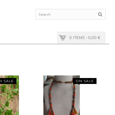
0 ITEMS
0,00
€
N SALE
ON SALE