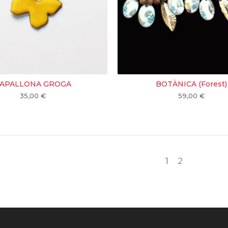
APALLONA GROGA
BOTÀNICA (Forest)
35,00
€
59,00
€
1
2