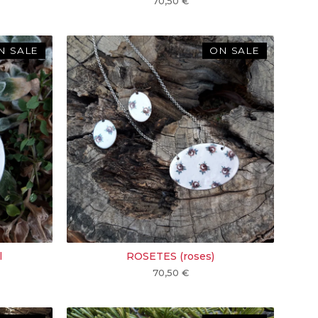
70,50
€
N SALE
ON SALE
l
ROSETES (roses)
70,50
€