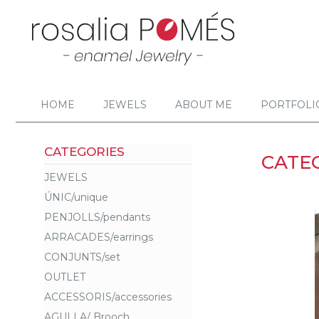
HOME
JEWELS
ABOUT ME
PORTFOLI
CATEGORIES
CATE
JEWELS
ÚNIC/unique
PENJOLLS/pendants
ARRACADES/earrings
CONJUNTS/set
OUTLET
ACCESSORIS/accessories
AGULLA/ Brooch