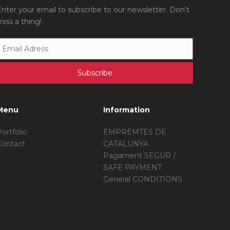
Enter your email to subscribe to our newsletter. Don't
miss a thing!
Menu
Information
Portfolio
EMPREMTES DE
Contact
CATALUNYA
Pagament SEGUR /
SAFE PAYMENT
General CONDITIONS