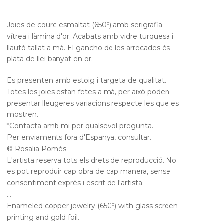
Joies de coure esmaltat (650º) amb serigrafia
vítrea i làmina d'or. Acabats amb vidre turquesa i
llautó tallat a mà. El gancho de les arrecades és
plata de llei banyat en or.
Es presenten amb estoig i targeta de qualitat.
Totes les joies estan fetes a mà, per això poden
presentar lleugeres variacions respecte les que es
mostren.
*Contacta amb mi per qualsevol pregunta.
Per enviaments fora d'Espanya, consultar.
© Rosalia Pomés
L'artista reserva tots els drets de reproducció. No
es pot reproduir cap obra de cap manera, sense
consentiment exprés i escrit de l'artista.
...
Enameled copper jewelry (650º) with glass screen
printing and gold foil.